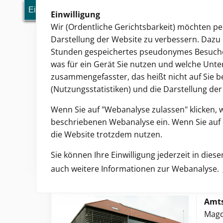
Einwilligung
Einwilligung
Ordentliche Gerichtsbarkeit
Wir (Ordentliche Gerichtsbarkeit) möchten p
Darstellung der Website zu verbessern. Dazu 
Stunden gespeichertes pseudonymes Besucher
was für ein Gerät Sie nutzen und welche Unte
zusammengefasster, das heißt nicht auf Sie b
(Nutzungsstatistiken) und die Darstellung de
Übersicht
Oberlandesgericht
La
Wenn Sie auf "Webanalyse zulassen" klicken, 
beschriebenen Webanalyse ein. Wenn Sie auf "
Sie sind hier:
Amtsgericht Brandenburg an der H
die Website trotzdem nutzen.
Willkommen auf der I
Sie können Ihre Einwilligung jederzeit in die
auch weitere Informationen zur Webanalyse.
des Amtsgerichts Br
Amts
Magd