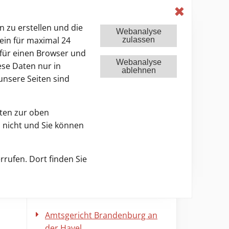
de
Farbwechsel
✖
 zu erstellen und die
Webanalyse
ein für maximal 24
zulassen
für einen Browser und
Webanalyse
ese Daten nur in
ablehnen
unsere Seiten sind
Karriere
E-Justiz
Service
aten zur oben
 nicht und Sie können
Suche in allen Inhalt
rrufen. Dort finden Sie
AG Brandenburg
an der Havel
Amtsgericht Brandenburg an
der Havel