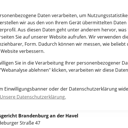
ersonenbezogene Daten verarbeiten, um Nutzungsstatistiken
erstellen wir aus den von Ihrem Gerät übermittelten Daten 
profil. Aus diesen Daten geht unter anderem hervor, was 
rseiten Sie auf unserer Website aufrufen. Wir verwenden di
eziehbarer, Form. Dadurch können wir messen, wie beliebt 
r Website verbessern.
ndgerichte
Amtsgerichte
Soziale Dienste
willigen Sie in die Verarbeitung Ihrer personenbezogener D
Webanalyse ablehnen" klicken, verarbeiten wir diese Daten
avel
nternetseite
sem Einwilligungsbanner oder der Datenschutzerklärung wide
Unsere Datenschutzerklärung.
andenburg an der Havel
gericht Brandenburg an der Havel
eburger Straße 47